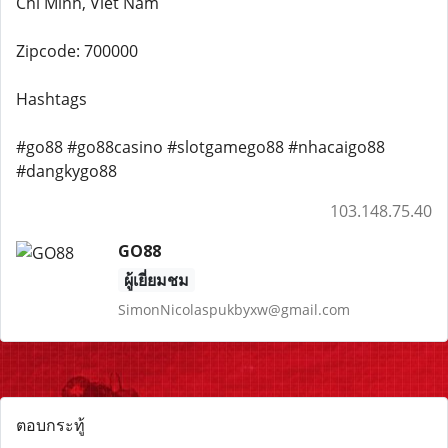
Chi Minh, Viet Nam
Zipcode: 700000
Hashtags
#go88 #go88casino #slotgamego88 #nhacaigo88
#dangkygo88
103.148.75.40
GO88
ผู้เยี่ยมชม
SimonNicolaspukbyxw@gmail.com
ตอบกระทู้