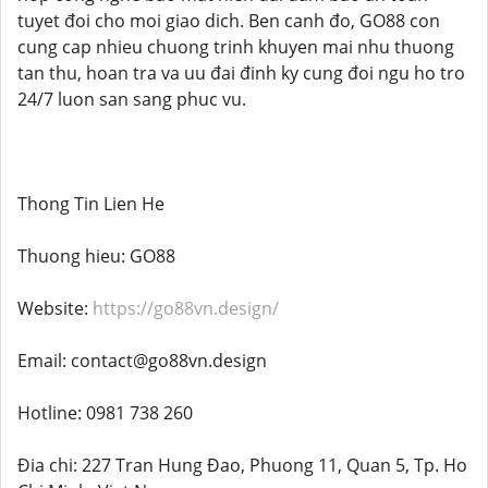
tuyet đoi cho moi giao dich. Ben canh đo, GO88 con
cung cap nhieu chuong trinh khuyen mai nhu thuong
tan thu, hoan tra va uu đai đinh ky cung đoi ngu ho tro
24/7 luon san sang phuc vu.
Thong Tin Lien He
Thuong hieu: GO88
Website:
https://go88vn.design/
Email: contact@go88vn.design
Hotline: 0981 738 260
Đia chi: 227 Tran Hung Đao, Phuong 11, Quan 5, Tp. Ho