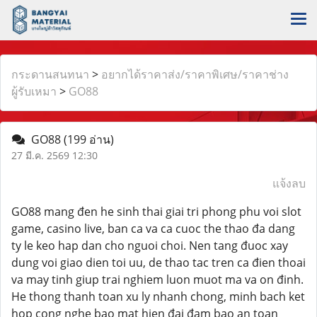
กระดานสนทนา
>
อยากได้ราคาส่ง/ราคาพิเศษ/ราคาช่าง
ผู้รับเหมา
>
GO88
GO88
(199 อ่าน)
27 มี.ค. 2569 12:30
แจ้งลบ
GO88 mang đen he sinh thai giai tri phong phu voi slot
game, casino live, ban ca va ca cuoc the thao đa dang
ty le keo hap dan cho nguoi choi. Nen tang đuoc xay
dung voi giao dien toi uu, de thao tac tren ca đien thoai
va may tinh giup trai nghiem luon muot ma va on đinh.
He thong thanh toan xu ly nhanh chong, minh bach ket
hop cong nghe bao mat hien đai đam bao an toan