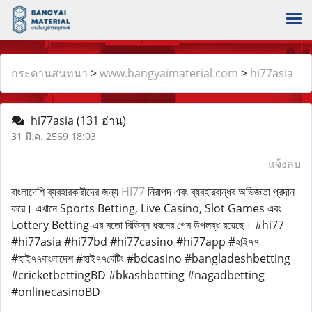
กระดานสนทนา
>
www.bangyaimaterial.com
>
hi77asia
hi77asia
(131 อ่าน)
31 มี.ค. 2569 18:03
แจ้งลบ
বাংলাদেশি ব্যবহারকারীদের জন্য
HI77
নিরাপদ এবং ব্যবহারবান্ধব অভিজ্ঞতা প্রদান
করে। এখানে Sports Betting, Live Casino, Slot Games এবং
Lottery Betting-এর মতো বিভিন্ন ধরনের গেম উপলব্ধ রয়েছে। #hi77
#hi77asia #hi77bd #hi77casino #hi77app #হাই৭৭
#হাই৭৭বাংলাদেশ #হাই৭৭বেটিং #bdcasino #bangladeshbetting
#cricketbettingBD #bkashbetting #nagadbetting
#onlinecasinoBD