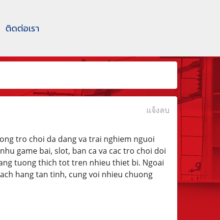
ติดต่อเรา
แจ้งลบ
ong tro choi da dang va trai nghiem nguoi
nhu game bai, slot, ban ca va cac tro choi doi
ang tuong thich tot tren nhieu thiet bi. Ngoai
hach hang tan tinh, cung voi nhieu chuong