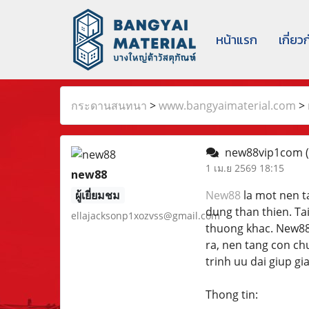
หน้าแรก
เกี่ยว
กระดานสนทนา
>
www.bangyaimaterial.com
>
new88vip1com
1 เม.ย 2569 18:15
new88
ผู้เยี่ยมชม
New88
la mot nen t
dung than thien. Tai
ellajacksonp1xozvss@gmail.com
thuong khac. New88 n
ra, nen tang con ch
trinh uu dai giup gi
Thong tin: