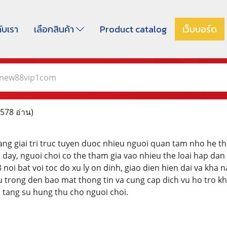
กับเรา
เลือกสินค้า
Product catalog
เว็บบอร์ด
new88vip1com
(578 อ่าน)
ang giai tri truc tuyen duoc nhieu nguoi quan tam nho he th
 day, nguoi choi co the tham gia vao nhieu the loai hap dan 
oi bat voi toc do xu ly on dinh, giao dien hien dai va kha n
u trong den bao mat thong tin va cung cap dich vu ho tro k
a tang su hung thu cho nguoi choi.