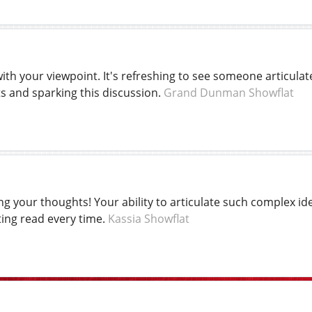
ith your viewpoint. It's refreshing to see someone articulat
ts and sparking this discussion.
Grand Dunman Showflat
g your thoughts! Your ability to articulate such complex id
ting read every time.
Kassia Showflat