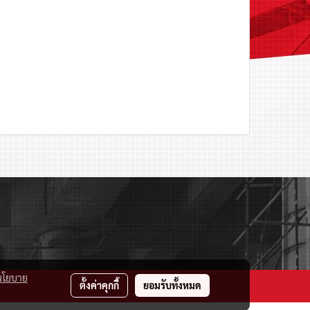
นโยบาย
ตั้งค่าคุกกี้
ยอมรับทั้งหมด