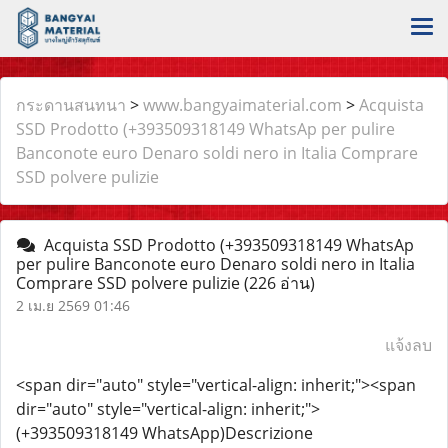
กระดานสนทนา
>
www.bangyaimaterial.com
>
Acquista
SSD Prodotto (+393509318149 WhatsAp per pulire
Banconote euro Denaro soldi nero in Italia Comprare
SSD polvere pulizie
Acquista SSD Prodotto (+393509318149 WhatsAp
per pulire Banconote euro Denaro soldi nero in Italia
Comprare SSD polvere pulizie
(226 อ่าน)
2 เม.ย 2569 01:46
แจ้งลบ
<span dir="auto" style="vertical-align: inherit;"><span
dir="auto" style="vertical-align: inherit;">
(+393509318149 WhatsApp)Descrizione