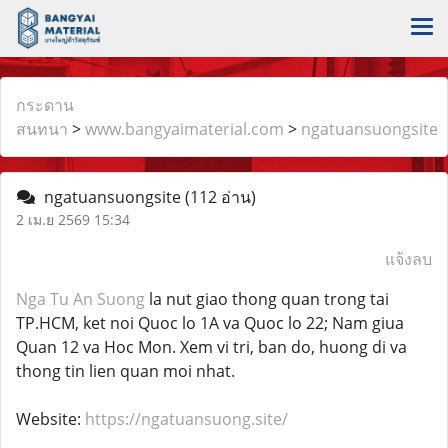
กระดาน
สนทนา
>
www.bangyaimaterial.com
>
ngatuansuongsite
ngatuansuongsite
(112 อ่าน)
2 เม.ย 2569 15:34
แจ้งลบ
Nga Tu An Suong
la nut giao thong quan trong tai
TP.HCM, ket noi Quoc lo 1A va Quoc lo 22; Nam giua
Quan 12 va Hoc Mon. Xem vi tri, ban do, huong di va
thong tin lien quan moi nhat.
Website:
https://ngatuansuong.site/