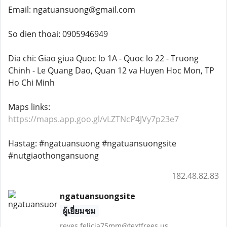
Email: ngatuansuong@gmail.com
So dien thoai: 0905946949
Dia chi: Giao giua Quoc lo 1A - Quoc lo 22 - Truong
Chinh - Le Quang Dao, Quan 12 va Huyen Hoc Mon, TP
Ho Chi Minh
Maps links:
https://maps.app.goo.gl/vLZTNcP4JVy7p23e7
Hastag: #ngatuansuong #ngatuansuongsite
#nutgiaothongansuong
182.48.82.83
ngatuansuongsite
ผู้เยี่ยมชม
reyes.felicia75mm@textfrees.us