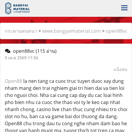
กระดานสนทนา
>
www.bangyaimaterial.com
>
open88vc
open88vc
(115 อ่าน)
9 เม.ย 2569 11:56
แจ้งลบ
Open88
la nen tang ca cuoc truc tuyen duoc xay dung
nham mang den trai nghiem giai tri hien dai va tien loi
cho nguoi choi. Nha cai cung cap day du cac loai hinh
pho bien nhu ca cuoc the thao voi ty le keo cap nhat
nhanh chong, casino live chan thuc cung nhieu tro choi
slot no hu, ban ca va game bai doi thuong da dang.
Open88 chu trong dau tu cong nghe nham dam bao he
thong van hanh muot ma, tuong thich tot tren ca may