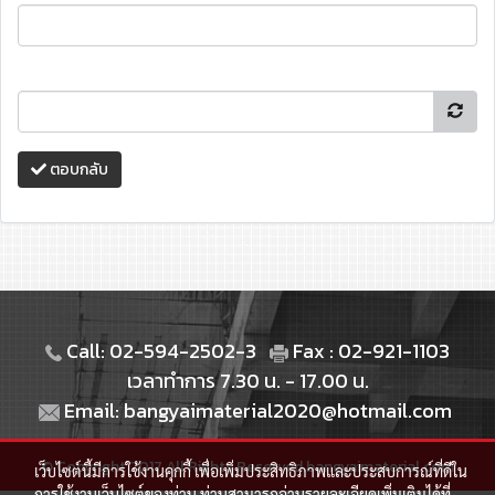
ตอบกลับ
Call: 02-594-2502-3
Fax : 02-921-1103
เวลาทำการ 7.30 น. - 17.00 น.
Email: bangyaimaterial2020@hotmail.com
© Copyright 2017 All Rights Reserved.bangyaimaterial.com
เว็บไซต์นี้มีการใช้งานคุกกี้ เพื่อเพิ่มประสิทธิภาพและประสบการณ์ที่ดีใน
การใช้งานเว็บไซต์ของท่าน ท่านสามารถอ่านรายละเอียดเพิ่มเติมได้ที่