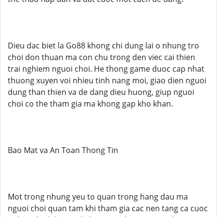
Dieu dac biet la Go88 khong chi dung lai o nhung tro
choi don thuan ma con chu trong den viec cai thien
trai nghiem nguoi choi. He thong game duoc cap nhat
thuong xuyen voi nhieu tinh nang moi, giao dien nguoi
dung than thien va de dang dieu huong, giup nguoi
choi co the tham gia ma khong gap kho khan.
Bao Mat va An Toan Thong Tin
Mot trong nhung yeu to quan trong hang dau ma
nguoi choi quan tam khi tham gia cac nen tang ca cuoc