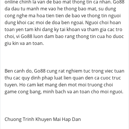
online chinh la van de bao mat thong tin ca nhan. Go88
da dau tu manh me vao he thong bao mat, su dung
cong nghe ma hoa tien tien de bao ve thong tin nguoi
dung khoi cac moi de doa ben ngoai. Nguoi choi hoan
toan yen tam khi dang ky tai khoan va tham gia cac tro
choi, vi Go88 luon dam bao rang thong tin cua ho duoc
giu kin va an toan.
Ben canh do, Go88 cung rat nghiem tuc trong viec tuan
thu cac quy dinh phap luat lien quan den ca cuoc truc
tuyen. Ho cam ket mang den mot moi truong choi
game cong bang, minh bach va an toan cho moi nguoi.
Chuong Trinh Khuyen Mai Hap Dan