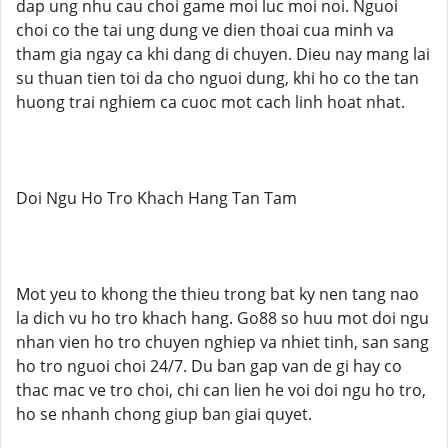
dap ung nhu cau choi game moi luc moi noi. Nguoi
choi co the tai ung dung ve dien thoai cua minh va
tham gia ngay ca khi dang di chuyen. Dieu nay mang lai
su thuan tien toi da cho nguoi dung, khi ho co the tan
huong trai nghiem ca cuoc mot cach linh hoat nhat.
Doi Ngu Ho Tro Khach Hang Tan Tam
Mot yeu to khong the thieu trong bat ky nen tang nao
la dich vu ho tro khach hang. Go88 so huu mot doi ngu
nhan vien ho tro chuyen nghiep va nhiet tinh, san sang
ho tro nguoi choi 24/7. Du ban gap van de gi hay co
thac mac ve tro choi, chi can lien he voi doi ngu ho tro,
ho se nhanh chong giup ban giai quyet.