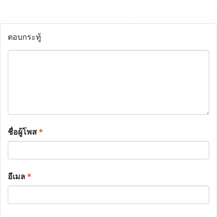
ตอบกระทู้
ชื่อผู้โพส
*
อีเมล
*