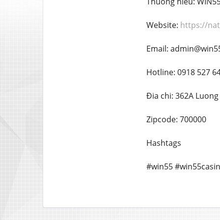
Thuong hieu: WIN5
Website:
https://na
Email: admin@win5
Hotline: 0918 527 6
Đia chi: 362A Luong
Zipcode: 700000
Hashtags
#win55 #win55casi