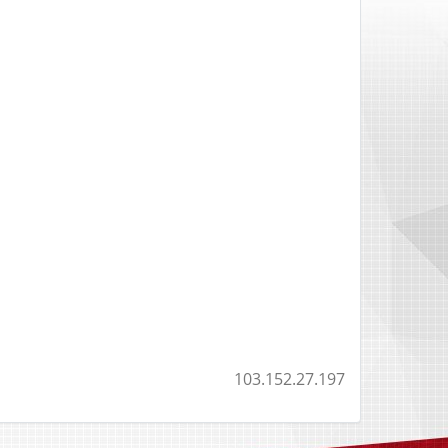
103.152.27.197