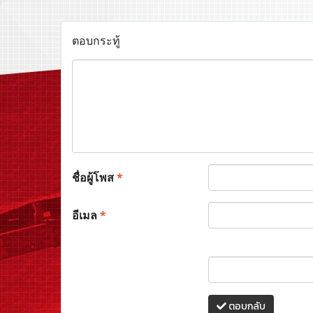
ตอบกระทู้
ชื่อผู้โพส
*
อีเมล
*
ตอบกลับ