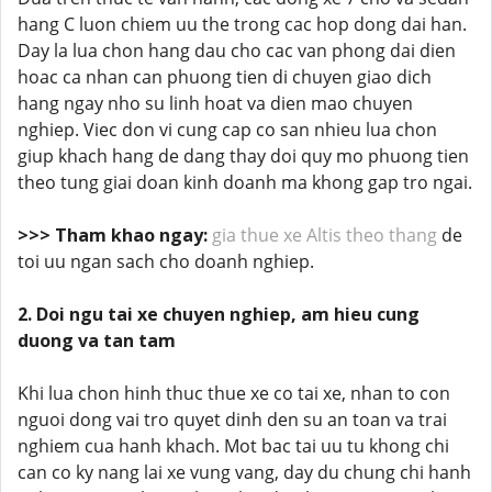
hang C luon chiem uu the trong cac hop dong dai han.
Day la lua chon hang dau cho cac van phong dai dien
hoac ca nhan can phuong tien di chuyen giao dich
hang ngay nho su linh hoat va dien mao chuyen
nghiep. Viec don vi cung cap co san nhieu lua chon
giup khach hang de dang thay doi quy mo phuong tien
theo tung giai doan kinh doanh ma khong gap tro ngai.
>>> Tham khao ngay:
gia thue xe Altis theo thang
de
toi uu ngan sach cho doanh nghiep.
2. Doi ngu tai xe chuyen nghiep, am hieu cung
duong va tan tam
Khi lua chon hinh thuc thue xe co tai xe, nhan to con
nguoi dong vai tro quyet dinh den su an toan va trai
nghiem cua hanh khach. Mot bac tai uu tu khong chi
can co ky nang lai xe vung vang, day du chung chi hanh