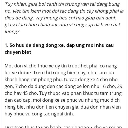
Tuy nhien, giua boi canh thi truong van tai dang bung
no, viec tim kiem mot doi tac dang tin cay khong phai la
dieu de dang. Vay nhung tieu chi nao giup ban danh
gia va lua chon chinh xac don vi cung cap dich vu chat
luong?
1. So huu da dang dong xe, dap ung moi nhu cau
chuyen biet
Mot don vi cho thue xe uy tin truoc het phai co nang
luc ve doi xe. Tren thi truong hien nay, nhu cau cua
khach hang rat phong phu, tu cac dong xe 4 cho nho
gon, 7 cho da dung den cac dong xe lon nhu 16 cho, 29
cho hay 45 cho. Tuy thuoc vao phan khuc tu tam trung
den cao cap, moi dong xe se phuc vu nhung muc dich
rieng biet nhu don tien chuyen gia, dua don nhan vien
hay phuc vu cong tac ngoai tinh.
Dua tren thuc te van hanh, cac dong xe 7 cho va sedan