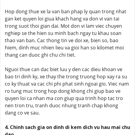
Hop dong thue xe la van ban phap ly quan trong nhat
gan ket quyen loi giua khach hang va don vi van tai
trong suot thoi gian dai. Mot don vi lam viec chuyen
nghiep se the hien su minh bach ngay tu khau soan
thao van ban. Cac thong tin ve doi xe, bien so, bao
hiem, dinh muc nhien lieu va gioi han so kilomet moi
thang can duoc ghi chu chi tiet.
Nguoi thue can dac biet luu y den cac dieu khoan ve
bao tri dinh ky, xe thay the trong truong hop xay ra su
co ky thuat va cac chi phi phat sinh ngoai gio. Viec nam
ro tung muc trong hop dong khong chi giup bao ve
quyen loi ca nhan ma con giup qua trinh hop tac tro
nen tron tru, tranh duoc nhung tranh chap khong
dang co ve sau.
4. Chinh sach gia on dinh di kem dich vu hau mai chu
dao