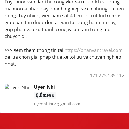
Tuy thuoc vao dac thu cong viec va muc dich su dung
ma moi ca nhan hay doanh nghiep se co nhung uu tien
rieng. Tuy nhien, viec bam sat 4 tieu chi cot loi tren se
giup ban tim duoc doi tac van tai dong hanh tin cay,
gop phan vao su thanh cong va an tam trong moi
chuyen di.
>>> Xem them thong tin tai
https://phanvantravel.com
de lua chon giai phap thue xe toi uu va chuyen nghiep
nhat.
171.225.185.112
Uyen Nhi
ผู้เยี่ยมชม
uyennhi464@gmail.com