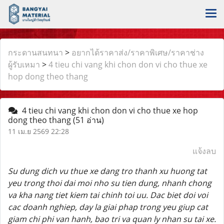
กระดานสนทนา
>
อยากได้ราคาส่ง/ราคาพิเศษ/ราคาช่าง
ผู้รับเหมา
>
4 tieu chi vang khi chon don vi cho thue xe
hop dong theo thang
4 tieu chi vang khi chon don vi cho thue xe hop
dong theo thang
(51 อ่าน)
11 เม.ย 2569 22:28
แจ้งลบ
Su dung dich vu thue xe dang tro thanh xu huong tat
yeu trong thoi dai moi nho su tien dung, nhanh chong
va kha nang tiet kiem tai chinh toi uu. Dac biet doi voi
cac doanh nghiep, day la giai phap trong yeu giup cat
giam chi phi van hanh, bao tri va quan ly nhan su tai xe.