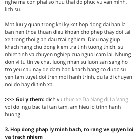
nghe ma con phai so huu thai do phuc vu van minh,
lich su.
Mot luu y quan trong khi ky ket hop dong dai han la
ban nen thoa thuan dieu khoan cho phep thay doi tai
xe trong thoi gian dau trai nghiem. Dieu nay giup
khach hang chu dong kiem tra tinh tuong thich, su
nhiet tinh va chuyen nghiep cua nguoi cam lai. Nhung
don vi tu tin ve chat luong nhan su luon san sang ho
tro yeu cau nay de dam bao khach hang co duoc su
yen tam tuyet doi tren moi hanh trinh, du la di chuyen
noi do hay di tinh xa.
>>> Goi y them:
dich vu
thue xe Da Nang di La Vang
voi doi ngu bac tai tan tam, am hieu lo trinh hanh
huong.
3. Hop dong phap ly minh bach, ro rang ve quyen loi
va trach nhiem