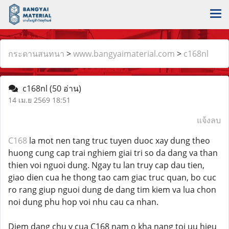
กระดานสนทนา
>
www.bangyaimaterial.com
>
c168nl
c168nl
(50 อ่าน)
14 เม.ย 2569 18:51
แจ้งลบ
C168
la mot nen tang truc tuyen duoc xay dung theo
huong cung cap trai nghiem giai tri so da dang va than
thien voi nguoi dung. Ngay tu lan truy cap dau tien,
giao dien cua he thong tao cam giac truc quan, bo cuc
ro rang giup nguoi dung de dang tim kiem va lua chon
noi dung phu hop voi nhu cau ca nhan.
Diem dang chu y cua C168 nam o kha nang toi uu hieu