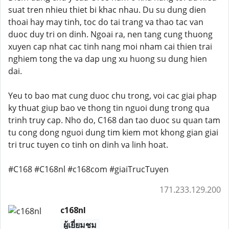
suat tren nhieu thiet bi khac nhau. Du su dung dien
thoai hay may tinh, toc do tai trang va thao tac van
duoc duy tri on dinh. Ngoai ra, nen tang cung thuong
xuyen cap nhat cac tinh nang moi nham cai thien trai
nghiem tong the va dap ung xu huong su dung hien
dai.
Yeu to bao mat cung duoc chu trong, voi cac giai phap
ky thuat giup bao ve thong tin nguoi dung trong qua
trinh truy cap. Nho do, C168 dan tao duoc su quan tam
tu cong dong nguoi dung tim kiem mot khong gian giai
tri truc tuyen co tinh on dinh va linh hoat.
#C168 #C168nl #c168com #giaiTrucTuyen
171.233.129.200
c168nl
ผู้เยี่ยมชม