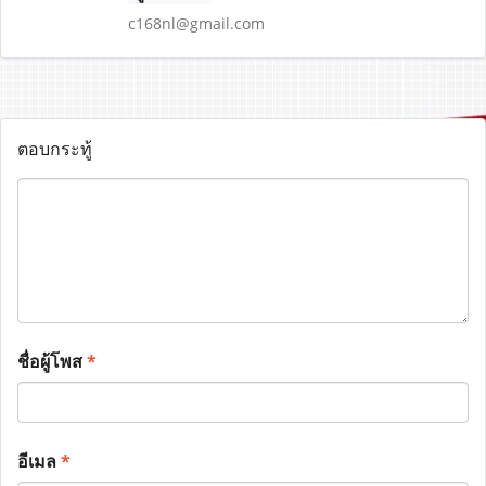
c168nl@gmail.com
ตอบกระทู้
ชื่อผู้โพส
*
อีเมล
*