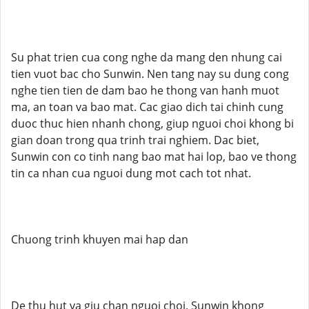
Su phat trien cua cong nghe da mang den nhung cai
tien vuot bac cho Sunwin. Nen tang nay su dung cong
nghe tien tien de dam bao he thong van hanh muot
ma, an toan va bao mat. Cac giao dich tai chinh cung
duoc thuc hien nhanh chong, giup nguoi choi khong bi
gian doan trong qua trinh trai nghiem. Dac biet,
Sunwin con co tinh nang bao mat hai lop, bao ve thong
tin ca nhan cua nguoi dung mot cach tot nhat.
Chuong trinh khuyen mai hap dan
De thu hut va giu chan nguoi choi, Sunwin khong