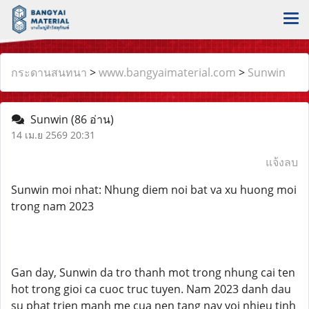
กระดานสนทนา
>
www.bangyaimaterial.com
>
Sunwin
Sunwin
(86 อ่าน)
14 เม.ย 2569 20:31
แจ้งลบ
Sunwin moi nhat: Nhung diem noi bat va xu huong moi
trong nam 2023
Gan day, Sunwin da tro thanh mot trong nhung cai ten
hot trong gioi ca cuoc truc tuyen. Nam 2023 danh dau
su phat trien manh me cua nen tang nay voi nhieu tinh