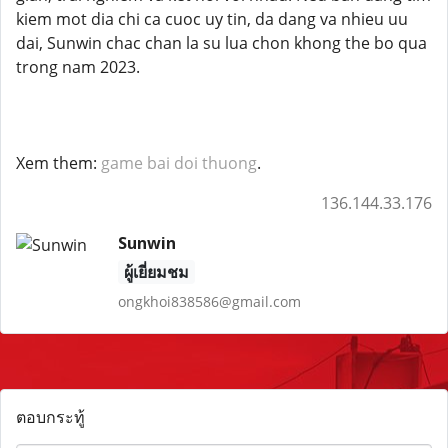
kiem mot dia chi ca cuoc uy tin, da dang va nhieu uu
dai, Sunwin chac chan la su lua chon khong the bo qua
trong nam 2023.
Xem them:
game bai doi thuong
.
136.144.33.176
Sunwin
ผู้เยี่ยมชม
ongkhoi838586@gmail.com
ตอบกระทู้