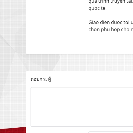
qua trinh truyen ta
quoc te.
Giao dien duoc toi u
chon phu hop cho ng
ตอบกระทู้