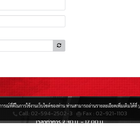
บการณ์ที่ดีในการใช้งานเว็บไซต์ของท่าน ท่านสามารถอ่านรายละเอียดเพิ่มเติมได้ที่
Call: 02-594-2502-3
Fax : 02-921-1103
เวลาทำการ 7.30 น. - 17.00 น.
Email: bangyaimaterial2020@hotmail.com