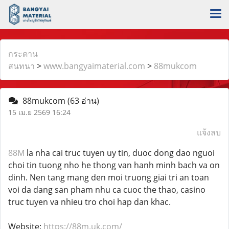
กระดาน
สนทนา
>
www.bangyaimaterial.com
>
88mukcom
88mukcom
(63 อ่าน)
15 เม.ย 2569 16:24
แจ้งลบ
88M
la nha cai truc tuyen uy tin, duoc dong dao nguoi
choi tin tuong nho he thong van hanh minh bach va on
dinh. Nen tang mang den moi truong giai tri an toan
voi da dang san pham nhu ca cuoc the thao, casino
truc tuyen va nhieu tro choi hap dan khac.
Website:
https://88m.uk.com/