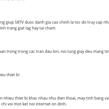
ng giup S8TV duoc danh gia cao chinh la toc do truy cap n
nh trang giat lag hay tai cham.
uan trong trong cac tran dau lon, noi tung giay deu mang ti
eu thiet bi
n nhieu thiet bi khac nhau nhu dien thoai, may tinh bang v
 chi voi mot ket noi internet on dinh.