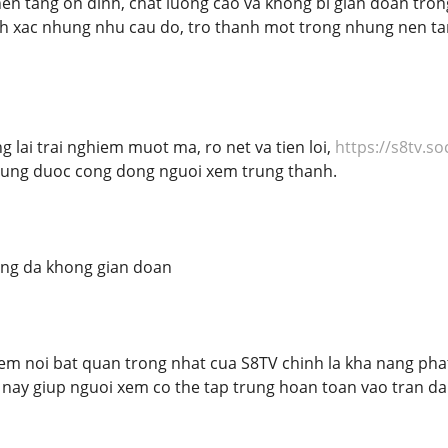
en tang on dinh, chat luong cao va khong bi gian doan trong
h xac nhung nhu cau do, tro thanh mot trong nhung nen tan
 lai trai nghiem muot ma, ro net va tien loi,
https://s8tv.soc
dung duoc cong dong nguoi xem trung thanh.
ng da khong gian doan
m noi bat quan trong nhat cua S8TV chinh la kha nang phat
 nay giup nguoi xem co the tap trung hoan toan vao tran d