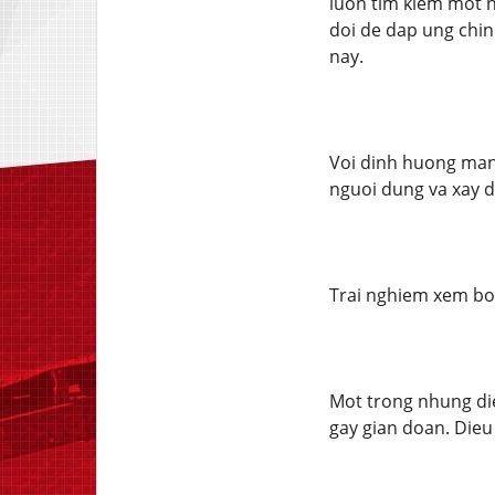
luon tim kiem mot n
doi de dap ung chin
nay.
Voi dinh huong mang
nguoi dung va xay 
Trai nghiem xem bo
Mot trong nhung die
gay gian doan. Dieu