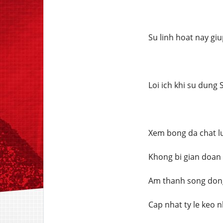
Su linh hoat nay gi
Loi ich khi su dung 
Xem bong da chat lu
Khong bi gian doan 
Am thanh song dong
Cap nhat ty le keo