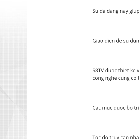
Su da dang nay giup
Giao dien de su dun
S8TV duoc thiet ke 
cong nghe cung co t
Cac muc duoc bo tri
Toc do truy cap nha