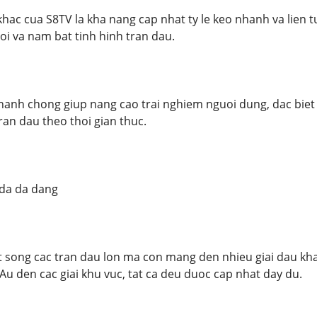
hac cua S8TV la kha nang cap nhat ty le keo nhanh va lien tu
i va nam bat tinh hinh tran dau.
hanh chong giup nang cao trai nghiem nguoi dung, dac biet 
ran dau theo thoi gian thuc.
da da dang
 song cac tran dau lon ma con mang den nhieu giai dau khac 
u den cac giai khu vuc, tat ca deu duoc cap nhat day du.