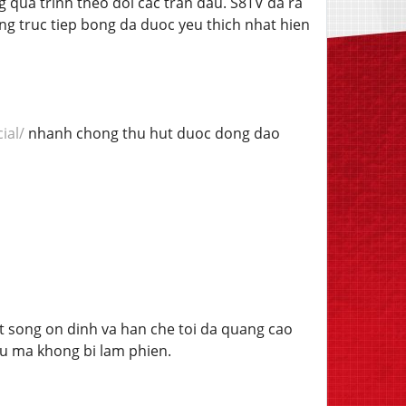
 qua trinh theo doi cac tran dau. S8TV da ra
g truc tiep bong da duoc yeu thich nhat hien
ial/
nhanh chong thu hut duoc dong dao
 song on dinh va han che toi da quang cao
au ma khong bi lam phien.