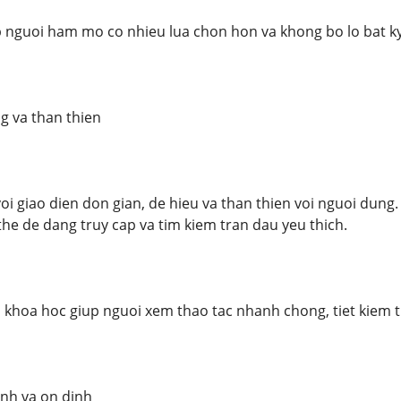
 nguoi ham mo co nhieu lua chon hon va khong bo lo bat k
g va than thien
voi giao dien don gian, de hieu va than thien voi nguoi du
he de dang truy cap va tim kiem tran dau yeu thich.
 khoa hoc giup nguoi xem thao tac nhanh chong, tiet kiem t
nh va on dinh