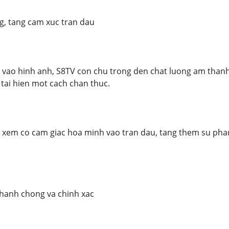
, tang cam xuc tran dau
 vao hinh anh, S8TV con chu trong den chat luong am thanh. 
tai hien mot cach chan thuc.
 xem co cam giac hoa minh vao tran dau, tang them su phan
nhanh chong va chinh xac