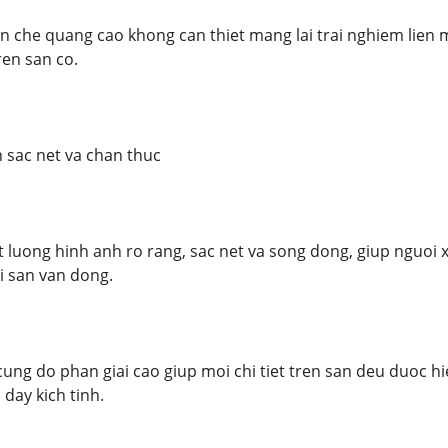
an che quang cao khong can thiet mang lai trai nghiem lie
en san co.
 sac net va chan thuc
 luong hinh anh ro rang, sac net va song dong, giup nguo
ai san van dong.
ung do phan giai cao giup moi chi tiet tren san deu duoc hi
day kich tinh.