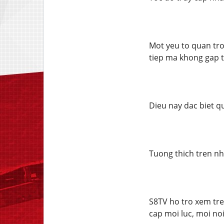
Mot yeu to quan tro
tiep ma khong gap ti
Dieu nay dac biet q
Tuong thich tren nhi
S8TV ho tro xem tre
cap moi luc, moi noi