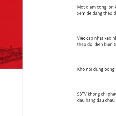
Mot diem cong lon k
xem de dang theo do
Viec cap nhat keo n
theo doi dien bien t
Kho noi dung bong 
S8TV khong chi phat
dau hang dau chau A