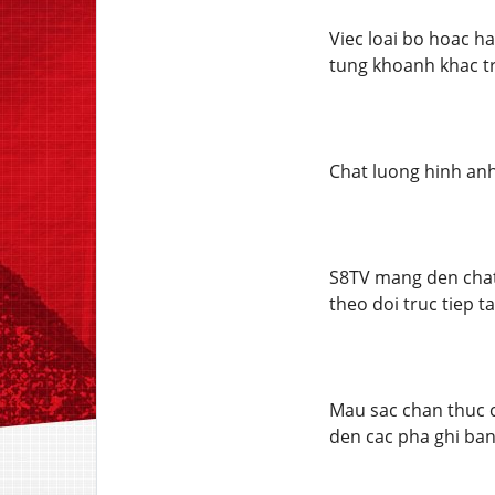
Viec loai bo hoac h
tung khoanh khac tr
Chat luong hinh anh
S8TV mang den chat
theo doi truc tiep t
Mau sac chan thuc c
den cac pha ghi ban 