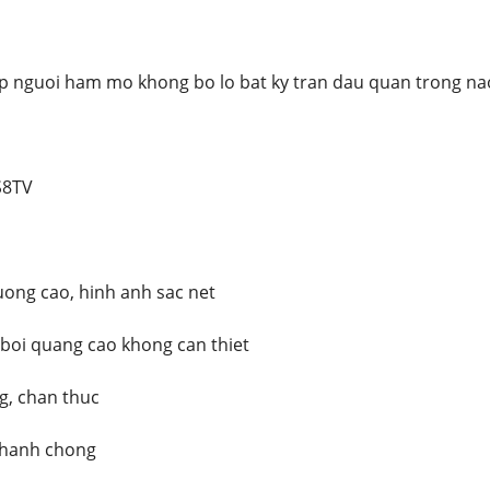
up nguoi ham mo khong bo lo bat ky tran dau quan trong na
S8TV
ong cao, hinh anh sac net
boi quang cao khong can thiet
, chan thuc
 nhanh chong