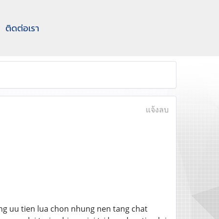
ติดต่อเรา
แจ้งลบ
a
ng uu tien lua chon nhung nen tang chat