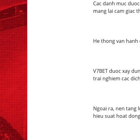
Cac danh muc duoc s
mang lai cam giac t
He thong van hanh o
V7BET duoc xay dun
trai nghiem cac dic
Ngoai ra, nen tang 
hieu suat hoat dong