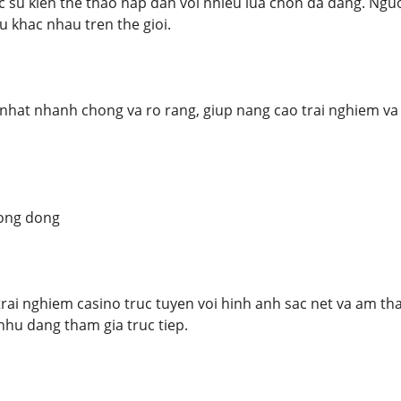
su kien the thao hap dan voi nhieu lua chon da dang. Nguoi
u khac nhau tren the gioi.
nhat nhanh chong va ro rang, giup nang cao trai nghiem va 
song dong
rai nghiem casino truc tuyen voi hinh anh sac net va am t
nhu dang tham gia truc tiep.