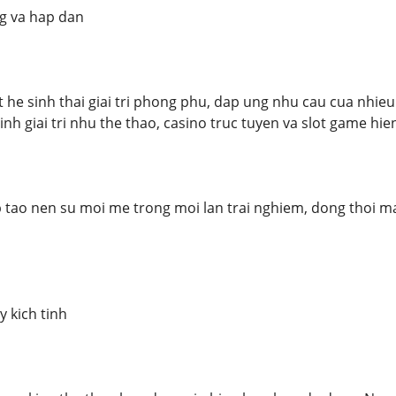
g va hap dan
he sinh thai giai tri phong phu, dap ung nhu cau cua nhieu
inh giai tri nhu the thao, casino truc tuyen va slot game hien
 tao nen su moi me trong moi lan trai nghiem, dong thoi ma
y kich tinh