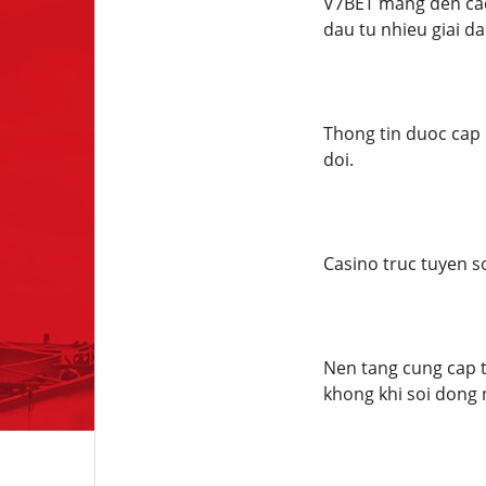
V7BET mang den cac 
dau tu nhieu giai da
Thong tin duoc cap 
doi.
Casino truc tuyen 
Nen tang cung cap t
khong khi soi dong 