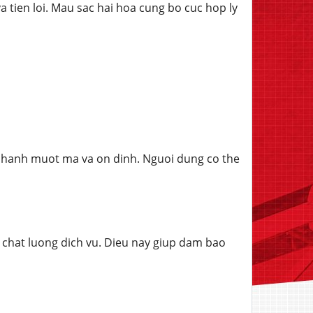
tien loi. Mau sac hai hoa cung bo cuc hop ly
 hanh muot ma va on dinh. Nguoi dung co the
 chat luong dich vu. Dieu nay giup dam bao