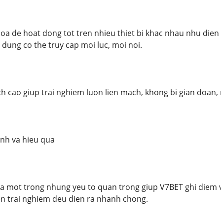
oa de hoat dong tot tren nhieu thiet bi khac nhau nhu dien 
 dung co the truy cap moi luc, moi noi.
 cao giup trai nghiem luon lien mach, khong bi gian doan, ma
nh va hieu qua
la mot trong nhung yeu to quan trong giup V7BET ghi diem 
en trai nghiem deu dien ra nhanh chong.