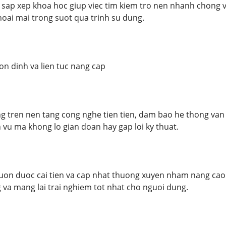
ap xep khoa hoc giup viec tim kiem tro nen nhanh chong va 
hoai mai trong suot qua trinh su dung.
n dinh va lien tuc nang cap
g tren nen tang cong nghe tien tien, dam bao he thong van
h vu ma khong lo gian doan hay gap loi ky thuat.
luon duoc cai tien va cap nhat thuong xuyen nham nang cao
 va mang lai trai nghiem tot nhat cho nguoi dung.