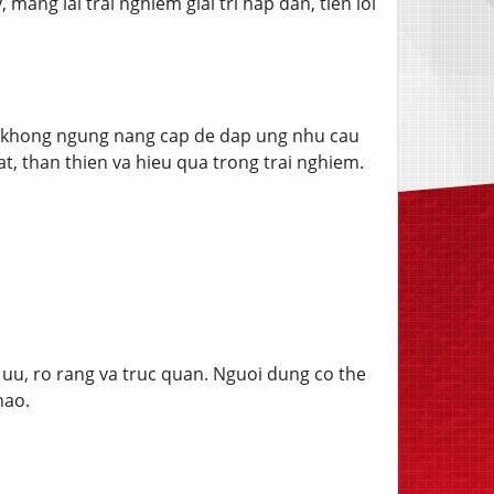
ang lai trai nghiem giai tri hap dan, tien loi
khong ngung nang cap de dap ung nhu cau
t, than thien va hieu qua trong trai nghiem.
 uu, ro rang va truc quan. Nguoi dung co the
nao.