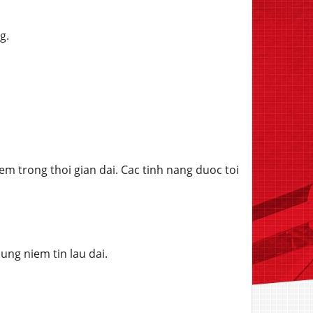
g.
em trong thoi gian dai. Cac tinh nang duoc toi
ung niem tin lau dai.