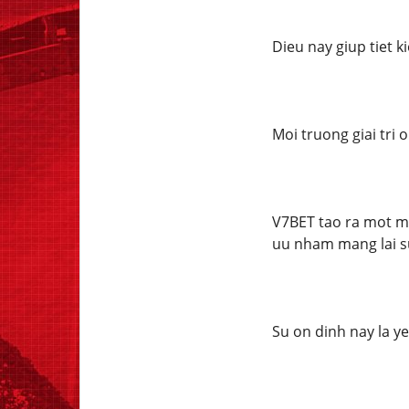
Dieu nay giup tiet k
Moi truong giai tri o
V7BET tao ra mot mo
uu nham mang lai su
Su on dinh nay la y