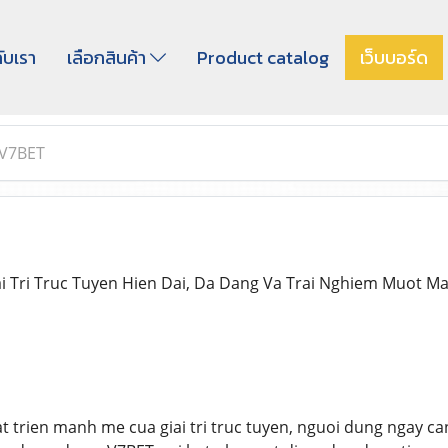
กับเรา
เลือกสินค้า
Product catalog
เว็บบอร์ด
V7BET
i Tri Truc Tuyen Hien Dai, Da Dang Va Trai Nghiem Muot M
 trien manh me cua giai tri truc tuyen, nguoi dung ngay ca