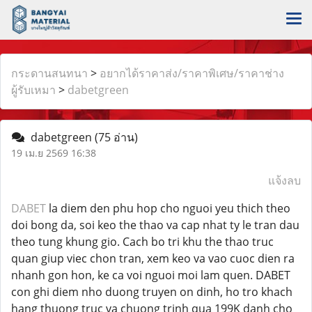
กระดานสนทนา
>
อยากได้ราคาส่ง/ราคาพิเศษ/ราคาช่าง
ผู้รับเหมา
>
dabetgreen
dabetgreen
(75 อ่าน)
19 เม.ย 2569 16:38
แจ้งลบ
DABET
la diem den phu hop cho nguoi yeu thich theo
doi bong da, soi keo the thao va cap nhat ty le tran dau
theo tung khung gio. Cach bo tri khu the thao truc
quan giup viec chon tran, xem keo va vao cuoc dien ra
nhanh gon hon, ke ca voi nguoi moi lam quen. DABET
con ghi diem nho duong truyen on dinh, ho tro khach
hang thuong truc va chuong trinh qua 199K danh cho