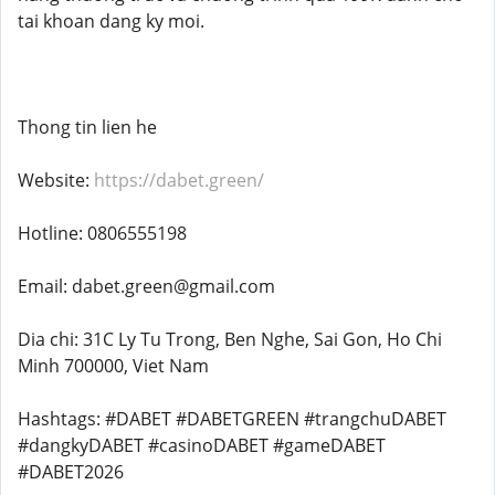
tai khoan dang ky moi.
Thong tin lien he
Website:
https://dabet.green/
Hotline: 0806555198
Email: dabet.green@gmail.com
Dia chi: 31C Ly Tu Trong, Ben Nghe, Sai Gon, Ho Chi
Minh 700000, Viet Nam
Hashtags: #DABET #DABETGREEN #trangchuDABET
#dangkyDABET #casinoDABET #gameDABET
#DABET2026