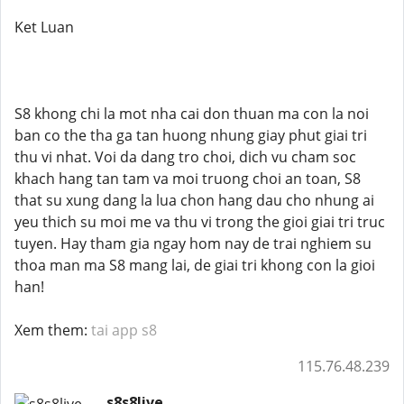
Ket Luan
S8 khong chi la mot nha cai don thuan ma con la noi
ban co the tha ga tan huong nhung giay phut giai tri
thu vi nhat. Voi da dang tro choi, dich vu cham soc
khach hang tan tam va moi truong choi an toan, S8
that su xung dang la lua chon hang dau cho nhung ai
yeu thich su moi me va thu vi trong the gioi giai tri truc
tuyen. Hay tham gia ngay hom nay de trai nghiem su
thoa man ma S8 mang lai, de giai tri khong con la gioi
han!
Xem them:
tai app s8
115.76.48.239
s8s8live