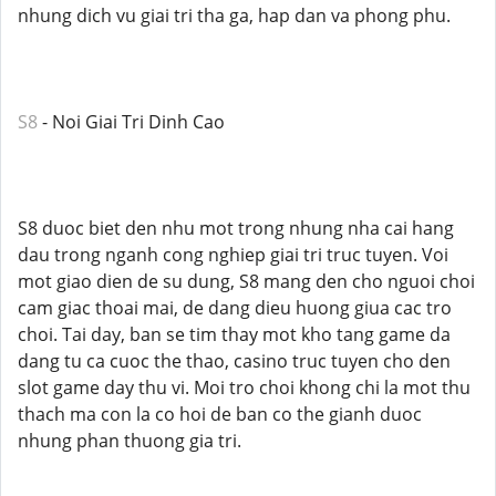
nhung dich vu giai tri tha ga, hap dan va phong phu.
S8
- Noi Giai Tri Dinh Cao
S8 duoc biet den nhu mot trong nhung nha cai hang
dau trong nganh cong nghiep giai tri truc tuyen. Voi
mot giao dien de su dung, S8 mang den cho nguoi choi
cam giac thoai mai, de dang dieu huong giua cac tro
choi. Tai day, ban se tim thay mot kho tang game da
dang tu ca cuoc the thao, casino truc tuyen cho den
slot game day thu vi. Moi tro choi khong chi la mot thu
thach ma con la co hoi de ban co the gianh duoc
nhung phan thuong gia tri.