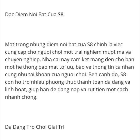
Dac Diem Noi Bat Cua S8
Mot trong nhung diem noi bat cua S8 chinh la viec
cung cap cho nguoi choi mot trai nghiem muot ma va
chuyen nghiep. Nha cai nay cam ket mang den cho ban
mot he thong bao mat toi uu, bao ve thong tin ca nhan
cung nhu tai khoan cua nguoi choi. Ben canh do, S8
con ho tro nhieu phuong thuc thanh toan da dang va
linh hoat, giup ban de dang nap va rut tien mot cach
nhanh chong.
Da Dang Tro Choi Giai Tri