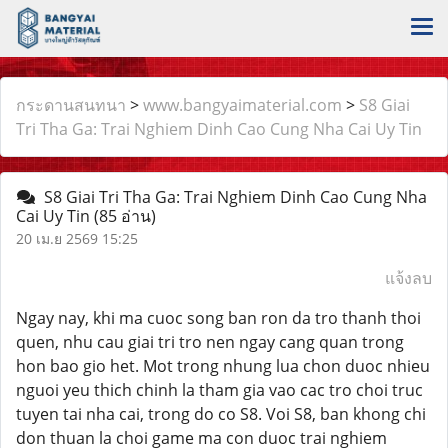
กระดานสนทนา
>
www.bangyaimaterial.com
>
S8 Giai
Tri Tha Ga: Trai Nghiem Dinh Cao Cung Nha Cai Uy Tin
S8 Giai Tri Tha Ga: Trai Nghiem Dinh Cao Cung Nha
Cai Uy Tin
(85 อ่าน)
20 เม.ย 2569 15:25
แจ้งลบ
Ngay nay, khi ma cuoc song ban ron da tro thanh thoi
quen, nhu cau giai tri tro nen ngay cang quan trong
hon bao gio het. Mot trong nhung lua chon duoc nhieu
nguoi yeu thich chinh la tham gia vao cac tro choi truc
tuyen tai nha cai, trong do co S8. Voi S8, ban khong chi
don thuan la choi game ma con duoc trai nghiem