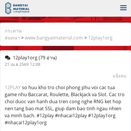
กระดาน
สนทนา
>
www.bangyaimaterial.com
>
12play1org
12play1org
(79 อ่าน)
21 เม.ย 2569 12:08
แจ้งลบ
12PLAY
so huu kho tro choi phong phu voi cac tua
game nhu Baccarat, Roulette, Blackjack va Slot. Cac tro
choi duoc van hanh dua tren cong nghe RNG ket hop
nen tang bao mat SSL, giup dam bao tinh ngau nhien
va minh bach. #12play #nhacai12play #12play1org
#nhacai12play1org