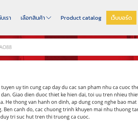
กับเรา
เลือกสินค้า
Product catalog
เว็บบอร์ด
AO88
c tuyen uy tin cung cap day du cac san pham nhu ca cuoc the 
 dan. Giao dien duoc thiet ke hien dai, toi uu tren nhieu th
a. He thong van hanh on dinh, ap dung cong nghe bao mat S
. Ben canh do, cac chuong trinh khuyen mai nhu thuong tan
uy tri suc hut tren thi truong ca cuoc.