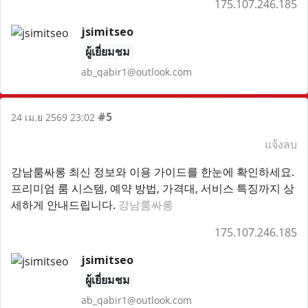
175.107.246.185
jsimitseo
ผู้เยี่ยมชม
ab_qabir1@outlook.com
#5
24 เม.ย 2569 23:02
แจ้งลบ
강남룸싸롱 최신 정보와 이용 가이드를 한눈에 확인하세요.
프리미엄 룸 시스템, 예약 방법, 가격대, 서비스 특징까지 상
세하게 안내드립니다.
강남룸싸롱
175.107.246.185
jsimitseo
ผู้เยี่ยมชม
ab_qabir1@outlook.com