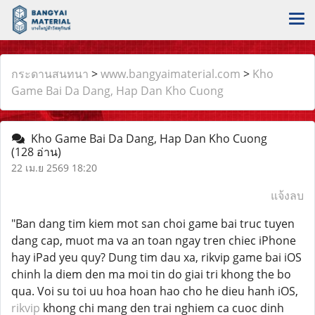
กระดานสนทนา
>
www.bangyaimaterial.com
>
Kho
Game Bai Da Dang, Hap Dan Kho Cuong
Kho Game Bai Da Dang, Hap Dan Kho Cuong
(128 อ่าน)
22 เม.ย 2569 18:20
แจ้งลบ
"Ban dang tim kiem mot san choi game bai truc tuyen
dang cap, muot ma va an toan ngay tren chiec iPhone
hay iPad yeu quy? Dung tim dau xa, rikvip game bai iOS
chinh la diem den ma moi tin do giai tri khong the bo
qua. Voi su toi uu hoa hoan hao cho he dieu hanh iOS,
rikvip
khong chi mang den trai nghiem ca cuoc dinh