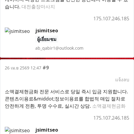
습니다.
대전출장마사지
175.107.246.185
jsimitseo
ผู้เยี่ยมชม
ab_qabir1@outlook.com
#9
26 เม.ย 2569 12:47
แจ้งลบ
소액결제현금화 전문 서비스로 당일 즉시 입금 지원합니다.
콘텐츠이용료&middot;정보이용료를 합법적 매입 절차로
안전하게 전환, 투명 수수료, 실시간 상담.
소액결제현금화
175.107.246.185
jsimitseo