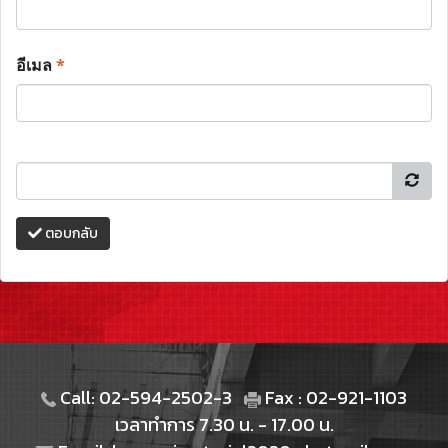
อีเมล
*
ตอบกลับ
Call: 02-594-2502-3
Fax : 02-921-1103
เวลาทำการ 7.30 น. - 17.00 น.