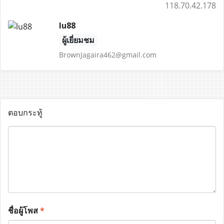
118.70.42.178
lu88
ผู้เยี่ยมชม
BrownJagaira462@gmail.com
ตอบกระทู้
ชื่อผู้โพส
*