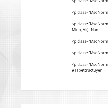
<p class="MsoNorm
<p class="MsoNorm
<p class="MsoNormal
Minh, Việt Nam
<p class="MsoNorma
<p class="MsoNorm
<p class="MsoNorma
#11bettructuyen