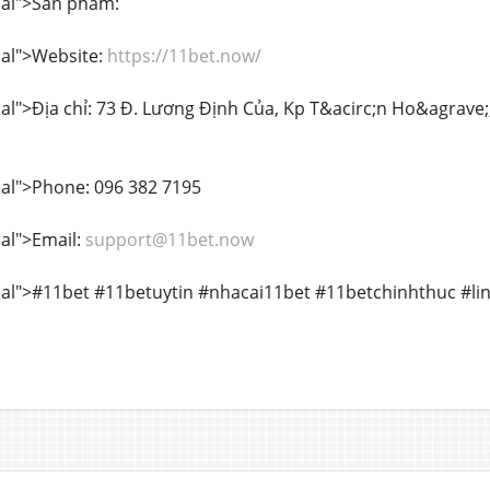
al">Sản phẩm:
al">Website:
https://11bet.now/
">Địa chỉ: 73 Đ. Lương Định Của, Kp T&acirc;n Ho&agrave;
l">Phone: 096 382 7195
al">Email:
support@11bet.now
l">#11bet #11betuytin #nhacai11bet #11betchinhthuc #l