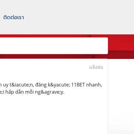
ติดต่อเรา
แจ้งลบ
 uy t&iacute;n, đăng k&yacute; 11BET nhanh,
e;i hấp dẫn mỗi ng&agrave;y.