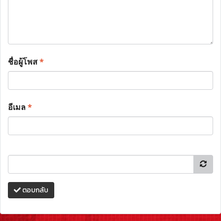
ชื่อผู้โพส
*
อีเมล
*
ตอบกลับ