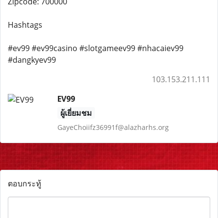
Zipcode: 700000
Hashtags
#ev99 #ev99casino #slotgameev99 #nhacaiev99
#dangkyev99
103.153.211.111
EV99
ผู้เยี่ยมชม
GayeChoiifz36991f@alazharhs.org
ตอบกระทู้