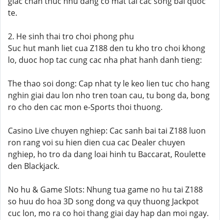
giac chan thuc nhu dang co mat tai cac song bai quoc
te.
2. He sinh thai tro choi phong phu
Suc hut manh liet cua Z188 den tu kho tro choi khong
lo, duoc hop tac cung cac nha phat hanh danh tieng:
The thao soi dong: Cap nhat ty le keo lien tuc cho hang
nghin giai dau lon nho tren toan cau, tu bong da, bong
ro cho den cac mon e-Sports thoi thuong.
Casino Live chuyen nghiep: Cac sanh bai tai Z188 luon
ron rang voi su hien dien cua cac Dealer chuyen
nghiep, ho tro da dang loai hinh tu Baccarat, Roulette
den Blackjack.
No hu & Game Slots: Nhung tua game no hu tai Z188
so huu do hoa 3D song dong va quy thuong Jackpot
cuc lon, mo ra co hoi thang giai day hap dan moi ngay.