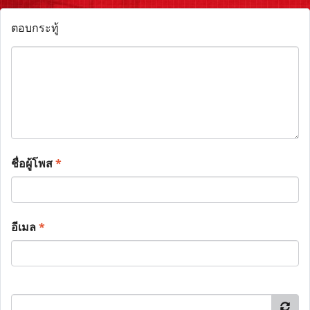
ตอบกระทู้
ชื่อผู้โพส
*
อีเมล
*