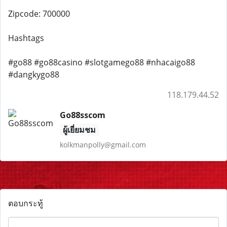
Zipcode: 700000
Hashtags
#go88 #go88casino #slotgamego88 #nhacaigo88
#dangkygo88
118.179.44.52
Go88sscom
ผู้เยี่ยมชม
kolkmanpolly@gmail.com
ตอบกระทู้