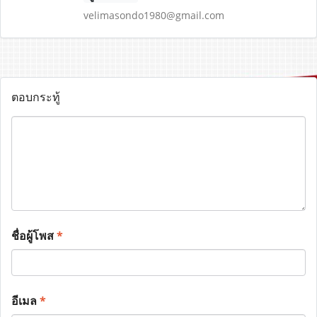
velimasondo1980@gmail.com
ตอบกระทู้
ชื่อผู้โพส
*
อีเมล
*