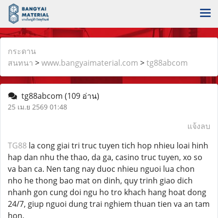
กระดาน
สนทนา
>
www.bangyaimaterial.com
>
tg88abcom
tg88abcom
(109 อ่าน)
25 เม.ย 2569 01:48
แจ้งลบ
TG88
la cong giai tri truc tuyen tich hop nhieu loai hinh
hap dan nhu the thao, da ga, casino truc tuyen, xo so
va ban ca. Nen tang nay duoc nhieu nguoi lua chon
nho he thong bao mat on dinh, quy trinh giao dich
nhanh gon cung doi ngu ho tro khach hang hoat dong
24/7, giup nguoi dung trai nghiem thuan tien va an tam
hon.