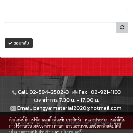
ตอบกลับ
Call: 02-594-2502-3
Fax : 02-921-1103
เวลาทำการ 7.30 น. - 17.00 น.
Email: bangyaimaterial2020@hotmail.com
เว็บไซต์นี้มีการใช้งานคุกกี้ เพื่อเพิ่มประสิทธิภาพและประสบการณ์ที่ดีใน
© Copyright 2017 All Rights Reserved.bangyaimaterial.com
การใช้งานเว็บไซต์ของท่าน ท่านสามารถอ่านรายละเอียดเพิ่มเติมได้ที่
นโยบายความเป็นส่วนตัว
และ
นโยบายคุกกี้
Powered by
MakeWebEasy.com