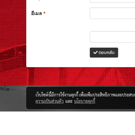
อีเมล
*
ตอบกลับ
เว็บไซต์นี้มีการใช้งานคุกกี้ เพื่อเพิ่มประสิทธิภาพและประส
ความเป็นส่วนตัว
และ
นโยบายคุกกี้