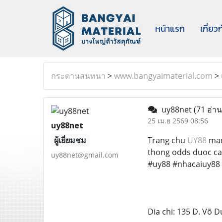
หน้าแรก
เกี่ยว
กระดานสนทนา
>
www.bangyaimaterial.com
>
uy88net
(71 อ่าน
25 เม.ย 2569 08:56
uy88net
ผู้เยี่ยมชม
Trang chu
UY88
man
thong odds duoc cap
uy88net@gmail.com
#uy88 #nhacaiuy88
Dia chi: 135 D. Võ