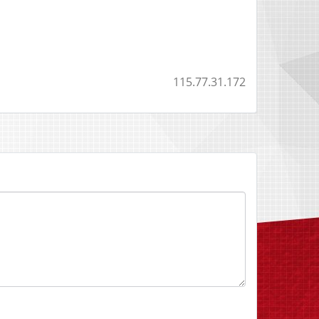
115.77.31.172