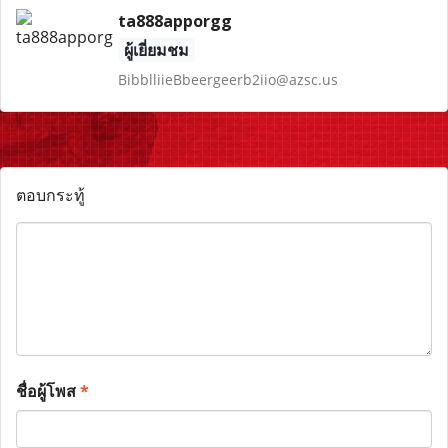
ta888apporgg
ผู้เยี่ยมชม
BibblliieBbeergeerb2iio@azsc.us
ตอบกระทู้
ชื่อผู้โพส
*