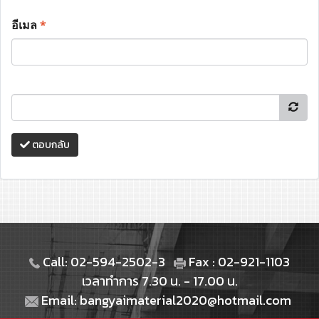
อีเมล
*
ตอบกลับ
Call: 02-594-2502-3
Fax : 02-921-1103
เวลาทำการ 7.30 น. - 17.00 น.
Email: bangyaimaterial2020@hotmail.com