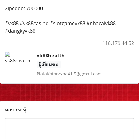
Zipcode: 700000
#vk88 #vk88casino #slotgamevk88 #nhacaivk88
#dangkyvk88
118.179.44.52
vk88health
ผู้เยี่ยมชม
PlataKatarzyna41.5@gmail.com
ตอบกระทู้