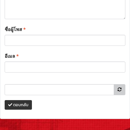
ชื่อผู้โพส
*
อีเมล
*
ตอบกลับ