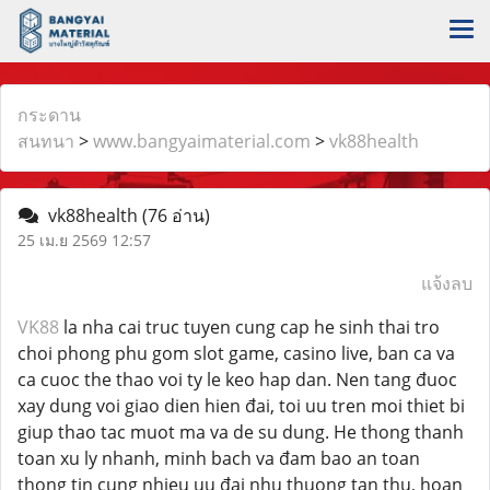
กระดาน
สนทนา
>
www.bangyaimaterial.com
>
vk88health
vk88health
(76 อ่าน)
25 เม.ย 2569 12:57
แจ้งลบ
VK88
la nha cai truc tuyen cung cap he sinh thai tro
choi phong phu gom slot game, casino live, ban ca va
ca cuoc the thao voi ty le keo hap dan. Nen tang đuoc
xay dung voi giao dien hien đai, toi uu tren moi thiet bi
giup thao tac muot ma va de su dung. He thong thanh
toan xu ly nhanh, minh bach va đam bao an toan
thong tin cung nhieu uu đai nhu thuong tan thu, hoan