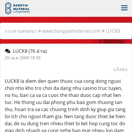
กระดานสนทนา
>
www.bangyaimaterial.com
>
LUCK8
LUCK8
(76 อ่าน)
25 เม.ย 2569 18:35
แจ้งลบ
LUCK8 la diem den quen thuoc cua cong dong nguoi
choi nho kho tro choi da dang nhu casino truc tuyen,
no hu, ban ca va ca cuoc the thao duoc cap nhat lien
tuc. He thong uu dai phong phu bao gom thuong tan
thu, hoan tra va cac chuong trinh dinh ky giup gia tang
loi ich cho nguoi tham gia. Nen tang duoc thiet ke hien
dai, de su dung tren nhieu thiet bi ket hop cung toc do
giao dich nhanh va cong nghe bao mat nhieu lop dam