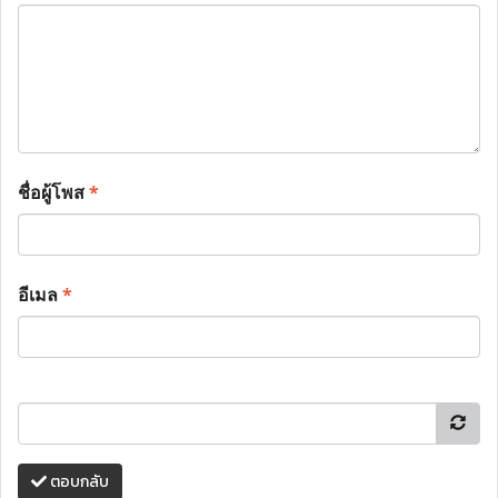
ชื่อผู้โพส
*
อีเมล
*
ตอบกลับ