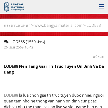
กระดานสนทนา
>
www.bangyaimaterial.com
>
LODE88
LODE88
(1550 อ่าน)
26 เม.ย 2569 10:42
แจ้งลบ
LODE88 Nen Tang Giai Tri Truc Tuyen On Dinh Va Da
Dang
LODE88
la lua chon giai tri truc tuyen duoc nhieu nguoi
quan tam nho he thong van hanh on dinh cung cac
dich vu nhu the thao, casino live va slot game hap dan.