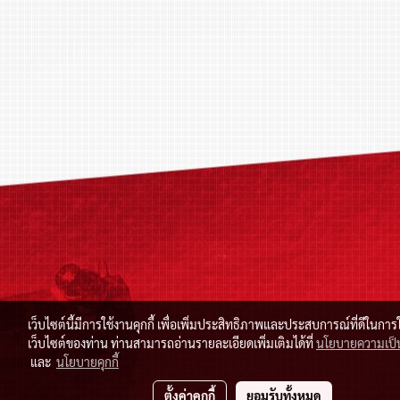
เว็บไซต์นี้มีการใช้งานคุกกี้ เพื่อเพิ่มประสิทธิภาพและประสบการณ์ที่ดีในการ
เว็บไซต์ของท่าน ท่านสามารถอ่านรายละเอียดเพิ่มเติมได้ที่
นโยบายความเป็น
และ
นโยบายคุกกี้
ตั้งค่าคุกกี้
ยอมรับทั้งหมด