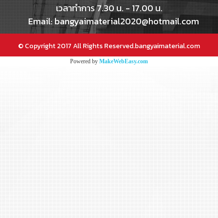
เวลาทำการ 7.30 น. - 17.00 น.
Email: bangyaimaterial2020@hotmail.com
© Copyright 2017 All Rights Reserved.bangyaimaterial.com
Powered by
MakeWebEasy.com