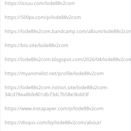
https://issuu.com/lode88v2com
https://500px.com/p/lode88v2com
https://lode88v2com.bandcamp.com/album/lode88v2co
https://bio.site/lode88v2com
https://lode88v2com.blogspot.com/2026/04/lode88v2co
https://myanimelist.net/profile/lode88v2com
https://lode88v2com.notion.site/lode88v2com-
34cd78ea8bfe801db73dc7b58e3bdd3f
https://www.instapaper.com/p/lode88v2com
https://disqus.com/by/lode88v2com/about/