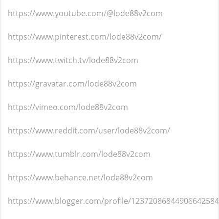
https://www.youtube.com/@lode88v2com
https://www.pinterest.com/lode88v2com/
https://www.twitch.tv/lode88v2com
https://gravatar.com/lode88v2com
https://vimeo.com/lode88v2com
https://www.reddit.com/user/lode88v2com/
https://www.tumblr.com/lode88v2com
https://www.behance.net/lode88v2com
https://www.blogger.com/profile/12372086844906642584