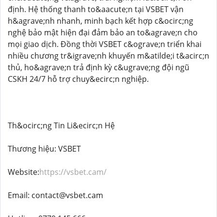
định. Hệ thống thanh to&aacute;n tại VSBET vận
h&agrave;nh nhanh, minh bạch kết hợp c&ocirc;ng
nghệ bảo mật hiện đại đảm bảo an to&agrave;n cho
mọi giao dịch. Đồng thời VSBET c&ograve;n triển khai
nhiều chương tr&igrave;nh khuyến m&atilde;i t&acirc;n
thủ, ho&agrave;n trả định kỳ c&ugrave;ng đội ngũ
CSKH 24/7 hỗ trợ chuy&ecirc;n nghiệp.
Th&ocirc;ng Tin Li&ecirc;n Hệ
Thương hiệu: VSBET
Website:
https://vsbet.cam/
Email: contact@vsbet.cam