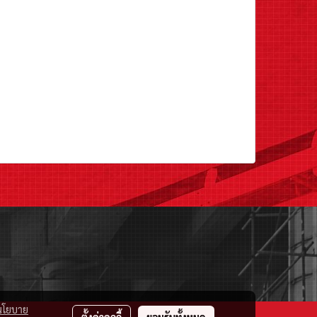
นโยบาย
ตั้งค่าคุกกี้
ยอมรับทั้งหมด