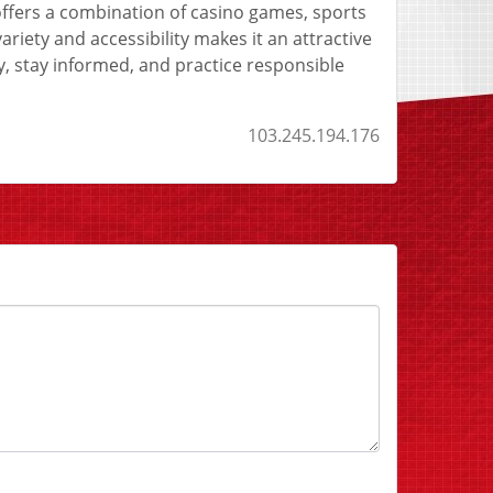
offers a combination of casino games, sports
ariety and accessibility makes it an attractive
ty, stay informed, and practice responsible
103.245.194.176