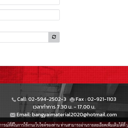
Call: 02-594-2502-3
Fax : 02-921-1103
เวลาทำการ 7.30 น. - 17.00 น.
Email: bangyaimaterial2020@hotmail.com
บการณ์ที่ดีในการใช้งานเว็บไซต์ของท่าน ท่านสามารถอ่านรายละเอียดเพิ่มเติมได้ที่