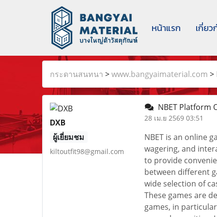
หน้าแรก
เกี่ยว
กระดานสนทนา
>
www.bangyaimaterial.com
>
NBET Platform Ov
28 เม.ย 2569 03:51
DXB
ผู้เยี่ยมชม
NBET is an online g
wagering, and intera
kiltoutfit98@gmail.com
to provide convenien
between different g
wide selection of ca
These games are de
games, in particula