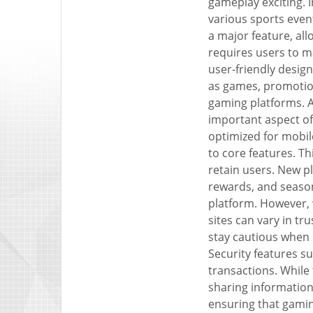
gameplay exciting. 
various sports event
a major feature, al
requires users to m
user-friendly design
as games, promotion
gaming platforms. A 
important aspect o
optimized for mobil
to core features. T
retain users. New p
rewards, and season
platform. However, 
sites can vary in tr
stay cautious when 
Security features s
transactions. While
sharing information
ensuring that gaming