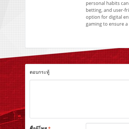
personal habits can
betting, and user-fr
option for digital e
gaming to ensure a 
ตอบกระทู้
ชื่อผู้โพส
*