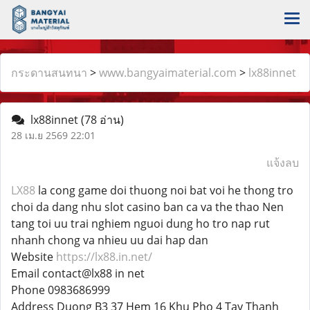
กระดานสนทนา
>
www.bangyaimaterial.com
>
lx88innet
lx88innet
(78 อ่าน)
28 เม.ย 2569 22:01
แจ้งลบ
LX88
la cong game doi thuong noi bat voi he thong tro
choi da dang nhu slot casino ban ca va the thao Nen
tang toi uu trai nghiem nguoi dung ho tro nap rut
nhanh chong va nhieu uu dai hap dan
Website
https://lx88.in.net/
Email contact@lx88 in net
Phone 0983686999
Address Duong B3 37 Hem 16 Khu Pho 4 Tay Thanh