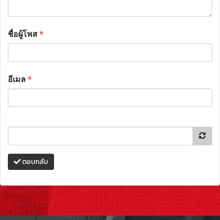
ชื่อผู้โพส
*
อีเมล
*
ตอบกลับ