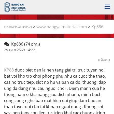
กระดานสนทนา
>
www.bangyaimaterial.com
>
Kp886
Kp886
(74 อ่าน)
29 เม.ย 2569 14:22
แจ้งลบ
KP88
duoc biet den la nen tang giai tri truc tuyen noi
bat voi kho tro choi phong phu nhu ca cuoc the thao,
casino truc tiep, slot no hu va ban ca doi thuong, dap
ung da dang nhu cau nguoi choi . Diem manh cua he
thong nam o kha nang giao dich nhanh, minh bach
cung cong nghe bao mat hien dai giup dam bao an
toan tuyet doi cho tai khoan nguoi dung . Khong chi
vay, nen tang con lien tuc trien khai cac chuong trinh