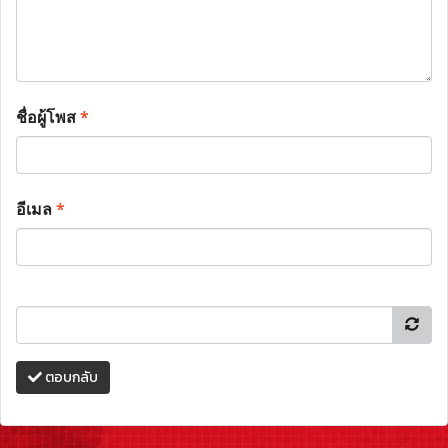
ชื่อผู้โพส
*
อีเมล
*
ตอบกลับ