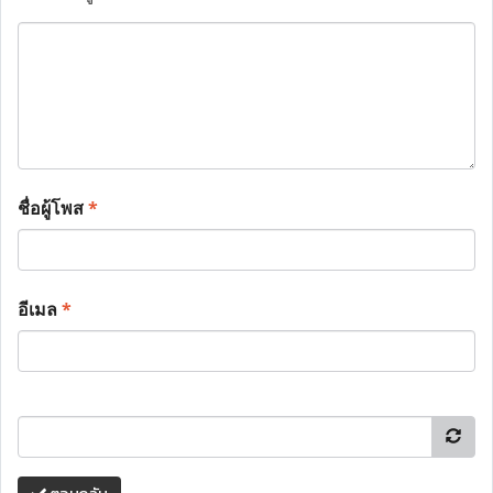
ชื่อผู้โพส
*
อีเมล
*