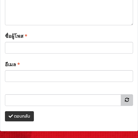
ชื่อผู้โพส
*
อีเมล
*
ตอบกลับ