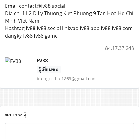
Email contact@fv88 social
Dia chi 11 2 D Ly Thuong Kiet Phuong 9 Tan Hoa Ho Chi
Minh Viet Nam
Hashtag fv88 fv88 social linkvao fv88 app fv88 fv88 com
dangky fv88 fv88 game
84.17.37.248
FV88
ผู้เยี่ยมชม
buingocthai1869@gmail.com
ตอบกระทู้