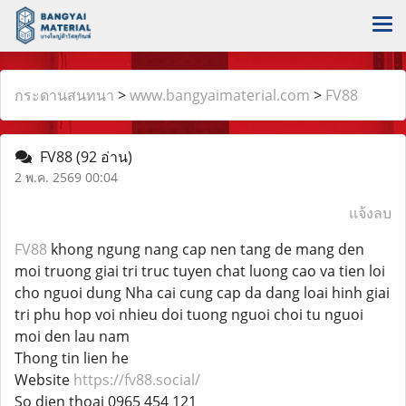
กระดานสนทนา
>
www.bangyaimaterial.com
>
FV88
FV88
(92 อ่าน)
2 พ.ค. 2569 00:04
แจ้งลบ
FV88
khong ngung nang cap nen tang de mang den
moi truong giai tri truc tuyen chat luong cao va tien loi
cho nguoi dung Nha cai cung cap da dang loai hinh giai
tri phu hop voi nhieu doi tuong nguoi choi tu nguoi
moi den lau nam
Thong tin lien he
Website
https://fv88.social/
So dien thoai 0965 454 121