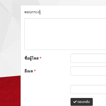
ตอบกระทู้
ชื่อผู้โพส
*
อีเมล
*
ตอบกลับ