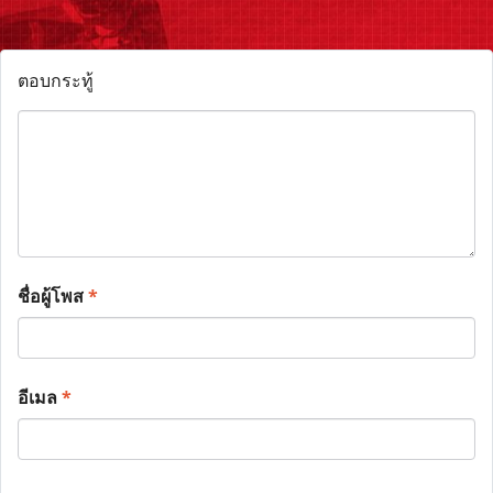
ตอบกระทู้
ชื่อผู้โพส
*
อีเมล
*