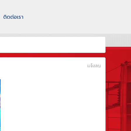
ติดต่อเรา
แจ้งลบ