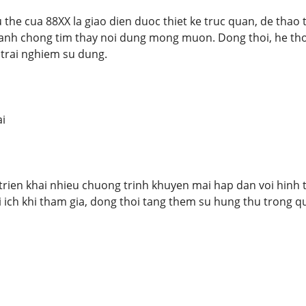
the cua 88XX la giao dien duoc thiet ke truc quan, de thao
anh chong tim thay noi dung mong muon. Dong thoi, he tho
trai nghiem su dung.
i
rien khai nhieu chuong trinh khuyen mai hap dan voi hinh 
 ich khi tham gia, dong thoi tang them su hung thu trong qu