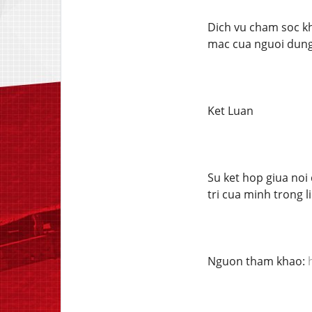
Dich vu cham soc kh
mac cua nguoi dung
Ket Luan
Su ket hop giua noi
tri cua minh trong li
Nguon tham khao: