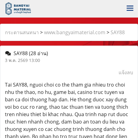
กระดานสนทนา
>
www.bangyaimaterial.com
>
SAY88
SAY88
(28 อ่าน)
3 พ.ค. 2569 13:00
แจ้งลบ
Tai SAY88, nguoi choi co the tham gia nhieu tro choi
nhu the thao, no hu, game bai, casino truc tuyen va
ban ca doi thuong hap dan. He thong duoc xay dung
voi bo cuc ro rang, thao tac thuan tien va tuong thich
tren nhieu thiet bi khac nhau. Qua trinh nap rut duoc
thuc hien nhanh chong, dam bao an toan du lieu va
thuong xuyen co cac chuong trinh thuong danh cho
thanh vien. Bo phan ho tro truc tuyen hoat dong lien