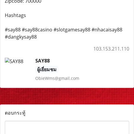
Zipcode: 700000
Hashtags
#say88 #say88casino #slotgamesay88 #nhacaisay88
#dangkysay88
103.153.211.110
SAY88
ผู้เยี่ยมชม
ObieWms@gmail.com
ตอบกระทู้