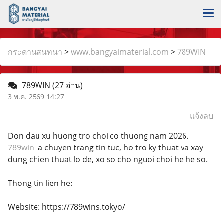
กระดานสนทนา
>
www.bangyaimaterial.com
>
789WIN
789WIN
(27 อ่าน)
3 พ.ค. 2569 14:27
แจ้งลบ
Don dau xu huong tro choi co thuong nam 2026.
789win
la chuyen trang tin tuc, ho tro ky thuat va xay
dung chien thuat lo de, xo so cho nguoi choi he he so.
Thong tin lien he:
Website: https://789wins.tokyo/