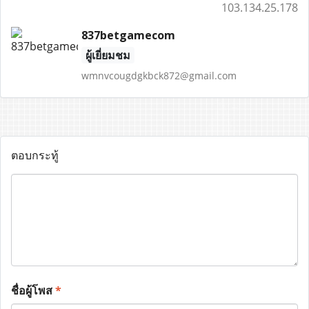
103.134.25.178
837betgamecom
ผู้เยี่ยมชม
wmnvcougdgkbck872@gmail.com
ตอบกระทู้
ชื่อผู้โพส
*