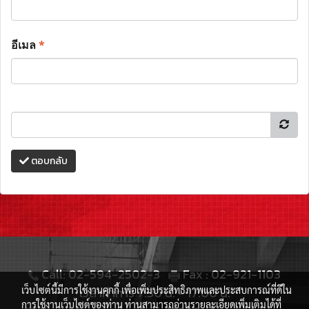
อีเมล
*
ตอบกลับ
Call: 02-594-2502-3
Fax : 02-921-1103
เว็บไซต์นี้มีการใช้งานคุกกี้ เพื่อเพิ่มประสิทธิภาพและประสบการณ์ที่ดีใน
เวลาทำการ 7.30 น. - 17.00 น.
การใช้งานเว็บไซต์ของท่าน ท่านสามารถอ่านรายละเอียดเพิ่มเติมได้ที่