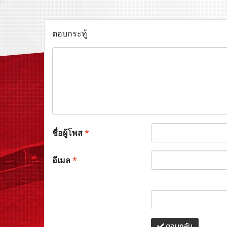
ตอบกระทู้
ชื่อผู้โพส
*
อีเมล
*
ตอบกลับ