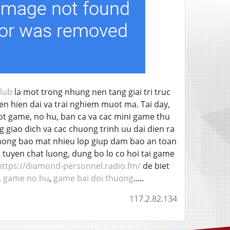
lub
la mot trong nhung nen tang giai tri truc
en hien dai va trai nghiem muot ma. Tai day,
ot game, no hu, ban ca va cac mini game thu
g giao dich va cac chuong trinh uu dai dien ra
 thong bao mat nhieu lop giup dam bao an toan
c tuyen chat luong, dung bo lo co hoi tai game
https://diamond-personnel.radio.fm/
de biet
,
game no hu
,
game bai doi thuong
.....
117.2.82.134