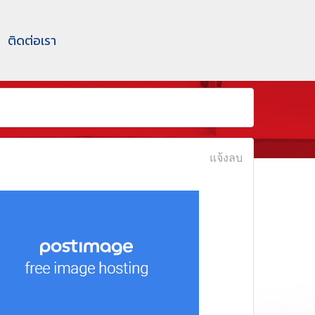
ติดต่อเรา
แจ้งลบ