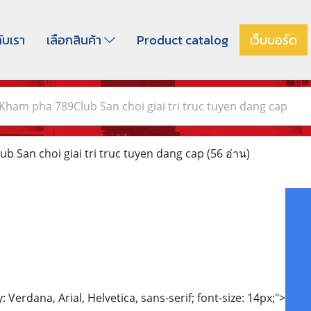
กับเรา
เลือกสินค้า
Product catalog
เว็บบอร์ด
Kham pha 789Club San choi giai tri truc tuyen dang cap
 San choi giai tri truc tuyen dang cap
(56 อ่าน)
: Verdana, Arial, Helvetica, sans-serif; font-size: 14px;">