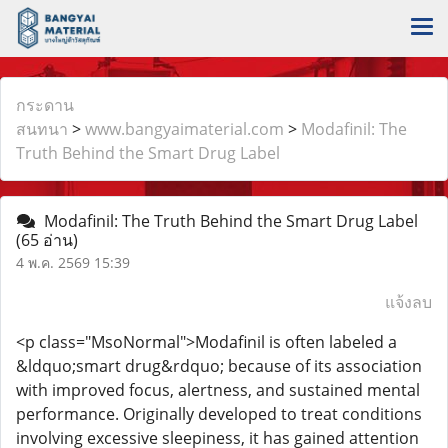
กระดาน
สนทนา
>
www.bangyaimaterial.com
>
Modafinil: The
Truth Behind the Smart Drug Label
Modafinil: The Truth Behind the Smart Drug Label
(65 อ่าน)
4 พ.ค. 2569 15:39
แจ้งลบ
<p class="MsoNormal">Modafinil is often labeled a
&ldquo;smart drug&rdquo; because of its association
with improved focus, alertness, and sustained mental
performance. Originally developed to treat conditions
involving excessive sleepiness, it has gained attention