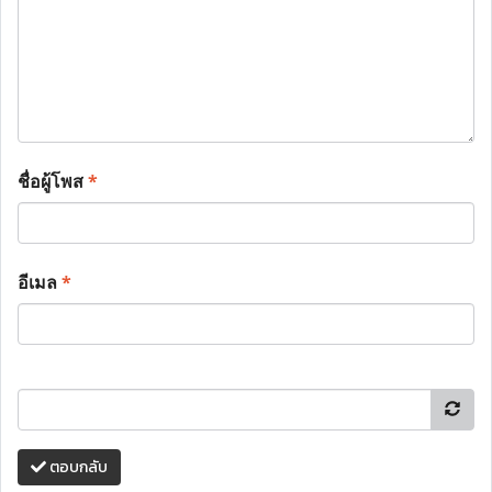
ชื่อผู้โพส
*
อีเมล
*
ตอบกลับ