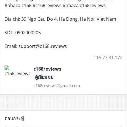
#nhacaic168 #c168reviews #nhacaic168reviews
Dia chi: 39 Ngo Cau Do 4, Ha Dong, Ha Noi, Viet Nam
SDT: 0902000205
Email: support@c168.reviews
115.77.31.172
c168reviews
ผู้เยี่ยมชม
c168reviews@gmail.com
ตอบกระทู้