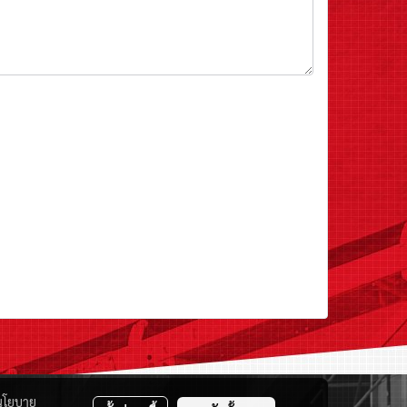
นโยบาย