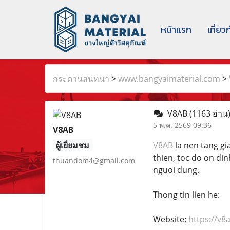
หน้าแรก
เกี่ยว
กระดานสนทนา
>
www.bangyaimaterial.com
>
V8AB
(1163 อ่าน
5 พ.ค. 2569 09:36
V8AB
ผู้เยี่ยมชม
V8AB
la nen tang gia
thien, toc do on din
thuandom4@gmail.com
nguoi dung.
Thong tin lien he:
Website:
https://v8