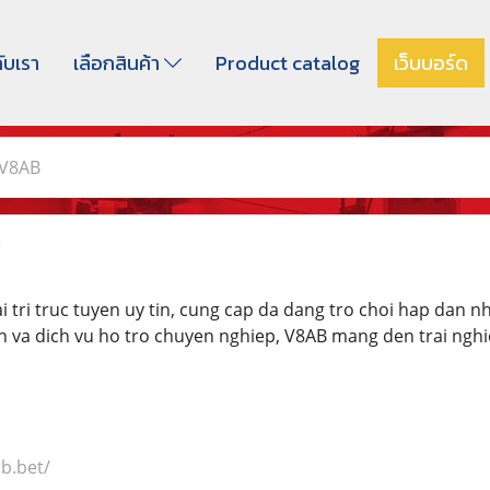
กับเรา
เลือกสินค้า
Product catalog
เว็บบอร์ด
V8AB
)
i tri truc tuyen uy tin, cung cap da dang tro choi hap dan nh
h va dich vu ho tro chuyen nghiep, V8AB mang den trai nghiem 
ab.bet/