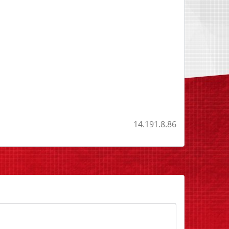
14.191.8.86