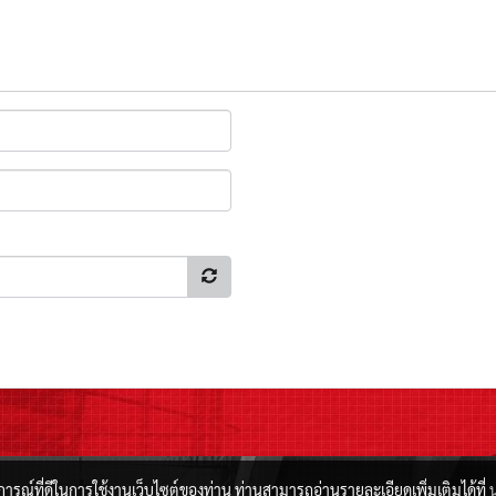
บการณ์ที่ดีในการใช้งานเว็บไซต์ของท่าน ท่านสามารถอ่านรายละเอียดเพิ่มเติมได้ที่