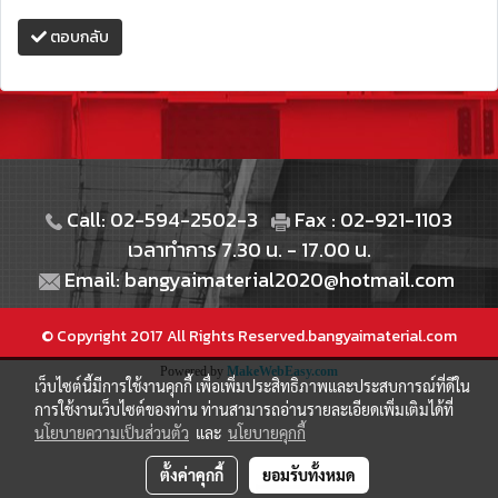
ตอบกลับ
Call: 02-594-2502-3
Fax : 02-921-1103
เวลาทำการ 7.30 น. - 17.00 น.
Email: bangyaimaterial2020@hotmail.com
© Copyright 2017 All Rights Reserved.bangyaimaterial.com
Powered by
MakeWebEasy.com
เว็บไซต์นี้มีการใช้งานคุกกี้ เพื่อเพิ่มประสิทธิภาพและประสบการณ์ที่ดีใน
การใช้งานเว็บไซต์ของท่าน ท่านสามารถอ่านรายละเอียดเพิ่มเติมได้ที่
นโยบายความเป็นส่วนตัว
และ
นโยบายคุกกี้
ตั้งค่าคุกกี้
ยอมรับทั้งหมด