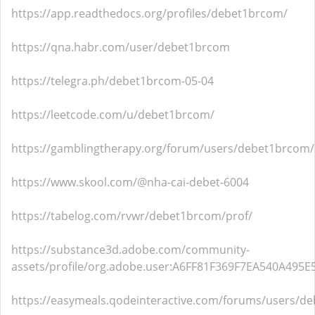
https://app.readthedocs.org/profiles/debet1brcom/
https://qna.habr.com/user/debet1brcom
https://telegra.ph/debet1brcom-05-04
https://leetcode.com/u/debet1brcom/
https://gamblingtherapy.org/forum/users/debet1brcom/
https://www.skool.com/@nha-cai-debet-6004
https://tabelog.com/rvwr/debet1brcom/prof/
https://substance3d.adobe.com/community-
assets/profile/org.adobe.user:A6FF81F369F7EA540A495
https://easymeals.qodeinteractive.com/forums/users/d