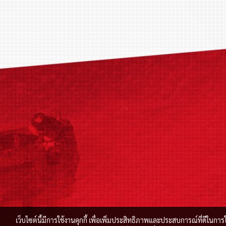
เว็บไซต์นี้มีการใช้งานคุกกี้ เพื่อเพิ่มประสิทธิภาพและประสบการณ์ที่ดีในการ